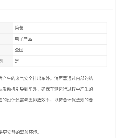
简装
电子产品
全国
制
是
后产生的废气安全排出车外。消声器通过内部的结
从发动机引导到车外，确保车辆运行过程中产生的
管的设计还需考虑排放效率，以符合环保法规的要
提供更安静的驾驶环境。