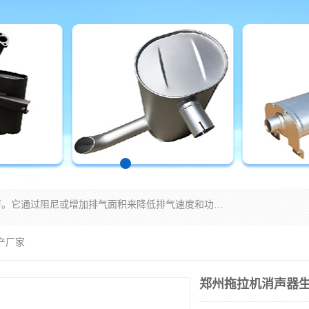
消音器主要用于降低机械设备或枪械等产生的噪声。它通过阻尼或增加排气面积来降低排气速度和功率，从而降低噪声。常见的消音器类型包括阻性消声器、抗性消声器、共振消声器以及阻抗复合式消声器等。这些消音器各有特点，适用于不同频率的噪声消除。
产厂家
郑州拖拉机消声器