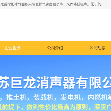
消音器主要用于降低机械设备或枪械等产生的噪声。它通过阻尼或增加排气面积来降低排气速度和功率，从而降低噪声。常见的消音器类型包括阻性消声器、抗性消声器、共振消声器以及阻抗复合式消声器等。这些消音器各有特点，适用于不同频率的噪声消除。
企业视频
公司介绍
公司动态