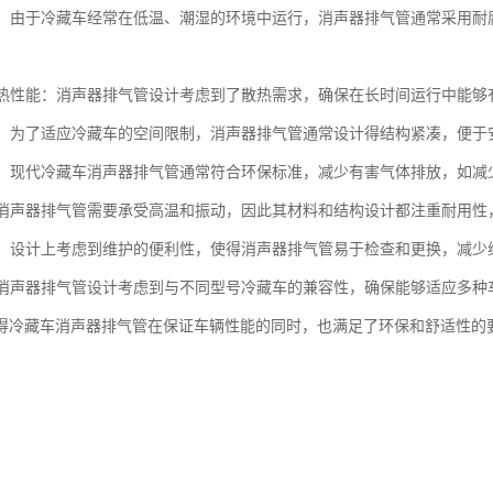
蚀性：由于冷藏车经常在低温、潮湿的环境中运行，消声器排气管通常采用
的散热性能：消声器排气管设计考虑到了散热需求，确保在长时间运行中能
紧凑：为了适应冷藏车的空间限制，消声器排气管通常设计得结构紧凑，便于
性能：现代冷藏车消声器排气管通常符合环保标准，减少有害气体排放，如
性：消声器排气管需要承受高温和振动，因此其材料和结构设计都注重耐用
维护：设计上考虑到维护的便利性，使得消声器排气管易于检查和更换，减少
性：消声器排气管设计考虑到与不同型号冷藏车的兼容性，确保能够适应多
得冷藏车消声器排气管在保证车辆性能的同时，也满足了环保和舒适性的