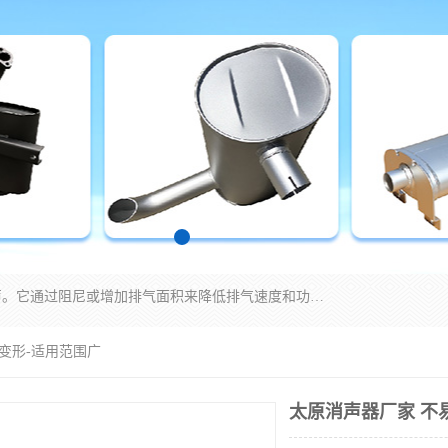
消音器主要用于降低机械设备或枪械等产生的噪声。它通过阻尼或增加排气面积来降低排气速度和功率，从而降低噪声。常见的消音器类型包括阻性消声器、抗性消声器、共振消声器以及阻抗复合式消声器等。这些消音器各有特点，适用于不同频率的噪声消除。
易变形-适用范围广
太原消声器厂家 不