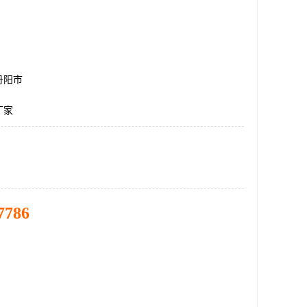
丹阳市
厂家
7786