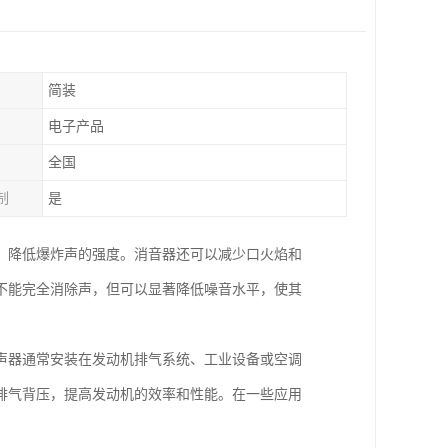
简装
电子产品
全国
制
是
，降低爆炸声的强度。消音器还可以减少口火焰和
不能完全消除声，但可以显著降低噪音水平，使其
声器通常安装在发动机排气系统、工业设备或空调
排气背压，提高发动机的效率和性能。在一些应用