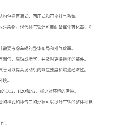
的结构包括直通式、回压式和可变排气系统。
排放污染物。现代排气管还可能配备催化转化器、消
设计需要考虑车辆的整体布局和排气效率。
否有漏气、腐蚀或堵塞，并及时更换损坏的部件。
排气管可以提高发动机的响应速度和燃油经济性。
环境。
的CO2、H2O和N2，减少对环境的污染。
气管的样式和排气口的形状可以提升车辆的整体视觉
工作。