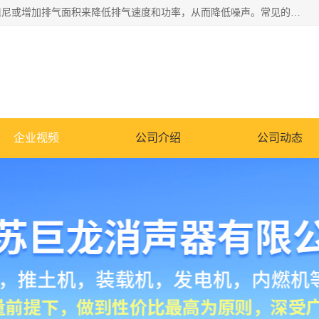
消音器主要用于降低机械设备或枪械等产生的噪声。它通过阻尼或增加排气面积来降低排气速度和功率，从而降低噪声。常见的消音器类型包括阻性消声器、抗性消声器、共振消声器以及阻抗复合式消声器等。这些消音器各有特点，适用于不同频率的噪声消除。
企业视频
公司介绍
公司动态