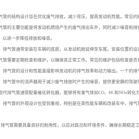
。
：排气管的结构设计旨在优化废气排放，减少背压，提高发动机性能。常见
：排气管的主要功能是将发动机燃烧产生的废气排出车外，同时减少噪音和
，以进一步降低排放和噪音。
位置：排气管通常安装在车辆的底部，从发动机舱延伸至车尾。安装位置的
：排气管需要定期检查和维护，以确保其正常工作。常见的维护包括检查是
影响：排气管的设计和性能直接影响发动机的排气效率和动力输出。一个的
控制：排气管中的消声器用于减少废气排放时产生的噪音，提供更安静的驾驶
：现代排气管通常配备催化转化器，能够将有害气体如CO、HC和NOx转化为
设计：排气管的外观设计也受到重视，特别是在高性能车辆和改装车中，排
用性：排气管需要具备良好的耐用性，以应对路况和环境条件，确保长期稳定