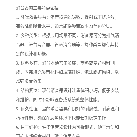
消音器的主要特点包括：
1. 降噪效果显著：消音器通过吸收、反射或干扰声波，
有效降低噪音水平，通常能将噪音减少20至40分贝。
2. 多种类型：根据应用场景不同，消音器可分为排气消
音器、进气消音器、管道消音器等，每种类型都有其特
定的设计和功能。
3. 材料多样：消音器通常由金属、塑料或复合材料制
成，内部填充吸音材料如玻璃纤维、泡沫或矿物棉，以
增强吸音效果。
4. 结构紧凑：现代消音器设计注重体积小巧，便于安装
和维护，同时不影响设备或系统的整体性能。
5. 耐久性强：量的消音器具有良好的耐腐蚀、耐高温和
抗振性能，确保在恶劣环境下也能长期稳定工作。
6. 易于维护：许多消音器设计为可拆卸式，便于清洁和
更换内部吸音材料，延长使用寿命。