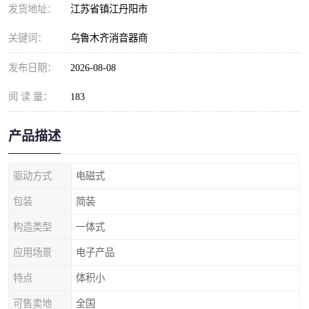
发货地址：
江苏省镇江丹阳市
关键词：
乌鲁木齐消音器商
发布日期：
2026-08-08
阅 读 量：
183
产品描述
驱动方式
电磁式
包装
简装
构造类型
一体式
应用场景
电子产品
特点
体积小
可售卖地
全国