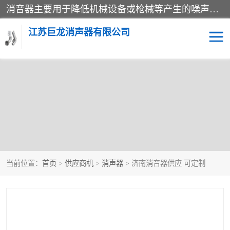
消音器主要用于降低机械设备或枪械等产生的噪声。它通过阻尼或增加排气面积来降低排气速度和功率，从而降低噪声。常见的消音器类型包括阻性消声器、抗性消声器、共振消声器以及阻抗复合式消声器等。这些消音器各有特点，适用于不同频率的噪声消除。
江苏巨龙消声器有限公司
当前位置：
首页
>
供应商机
>
消声器
> 济南消音器供应 可定制