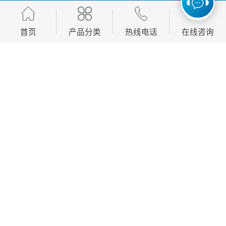
首页
产品分类
热线电话
在线咨询
冷藏车消声器排气管的主要功能包括以下几个方面：
1. 降低噪音：消声器通过内部设计的吸音材料和结构，
有效减少发动机排气时产生的噪音，使车辆运行更加安
静。
2. 排放废气：排气管负责将发动机燃烧产生的废气引导
并排出车外，确保发动机正常工作并减少对环境的污
染。
3. 散热功能：排气管在排放废气的同时，还能帮助散发
部分发动机工作产生的热量，防止过热现象发生。
4. 提率：通过优化排气系统，消声器和排气管可以改善
发动机的排气效率，从而提升发动机的整体性能。
5. 安全防护：排气管通常设计有隔热层，防止高温废气