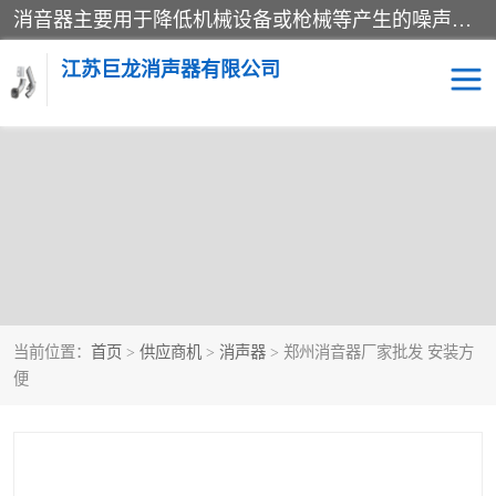
消音器主要用于降低机械设备或枪械等产生的噪声。它通过阻尼或增加排气面积来降低排气速度和功率，从而降低噪声。常见的消音器类型包括阻性消声器、抗性消声器、共振消声器以及阻抗复合式消声器等。这些消音器各有特点，适用于不同频率的噪声消除。
江苏巨龙消声器有限公司
消声器
当前位置：
首页
>
供应商机
>
消声器
> 郑州消音器厂家批发 安装方
便