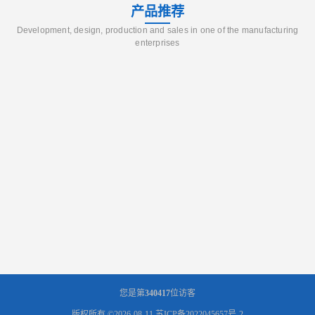
产品推荐
Development, design, production and sales in one of the manufacturing
enterprises
您是第
340417
位访客
版权所有 ©2026-08-11
苏ICP备2022045657号-2