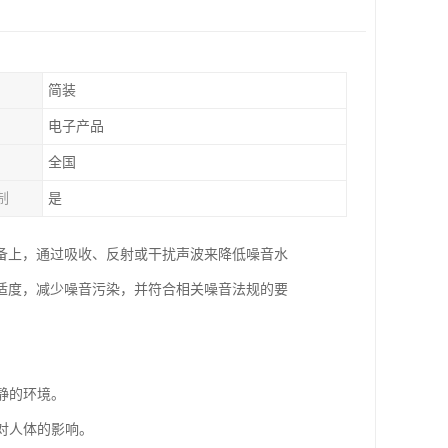
简装
电子产品
全国
制
是
备上，通过吸收、反射或干扰声波来降低噪音水
适度，减少噪音污染，并符合相关噪音法规的要
静的环境。
对人体的影响。