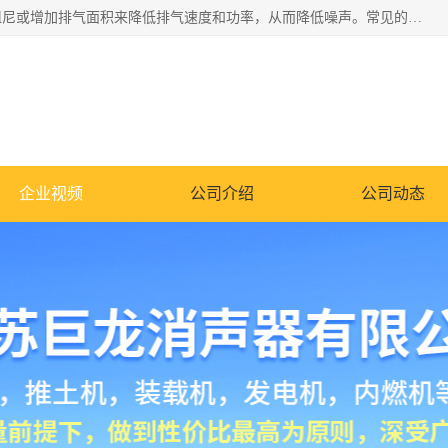
消音器主要用于降低机械设备或枪械等产生的噪声。它通过阻尼或增加排气面积来降低排气速度和功率，从而降低噪声。常见的消音器类型包括阻性消声器、抗性消声器、共振消声器以及阻抗复合式消声器等。这些消音器各有特点，适用于不同频率的噪声消除。
企业视频
公司介绍
公司动态