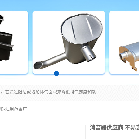
消音器主要用于降低机械设备或枪械等产生的噪声。它通过阻尼或增加排气面积来降低排气速度和功率，从而降低噪声。常见的消音器类型包括阻性消声器、抗性消声器、共振消声器以及阻抗复合式消声器等。这些消音器各有特点，适用于不同频率的噪声消除。
变形-适用范围广
消音器供应商 不易