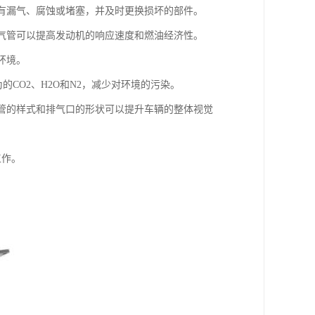
否有漏气、腐蚀或堵塞，并及时更换损坏的部件。
排气管可以提高发动机的响应速度和燃油经济性。
环境。
的CO2、H2O和N2，减少对环境的污染。
气管的样式和排气口的形状可以提升车辆的整体视觉
工作。