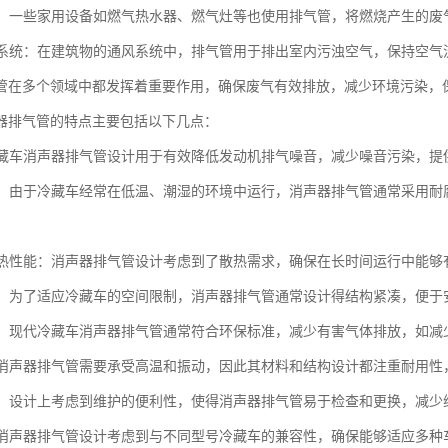
设备：一些家用设备如燃气热水器、燃气灶等也使用排气管，将燃烧产生的
通风系统：在建筑物的通风系统中，排气管用于排出室内污浊空气，保持空
管在多个领域中都发挥着重要作用，确保废气有效排放，减少环境污染，
器排气管的特点主要包括以下几点：
：冷藏车消声器排气管设计用于有效降低发动机排气噪音，减少噪音污染，
蚀性：由于冷藏车经常在低温、潮湿的环境中运行，消声器排气管通常采用
的散热性能：消声器排气管设计考虑到了散热需求，确保在长时间运行中能
紧凑：为了适应冷藏车的空间限制，消声器排气管通常设计得结构紧凑，便于
性能：现代冷藏车消声器排气管通常符合环保标准，减少有害气体排放，如
性：消声器排气管需要承受高温和振动，因此其材料和结构设计都注重耐用
维护：设计上考虑到维护的便利性，使得消声器排气管易于检查和更换，减少
性：消声器排气管设计考虑到与不同型号冷藏车的兼容性，确保能够适应多