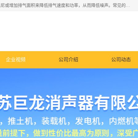
消音器主要用于降低机械设备或枪械等产生的噪声。它通过阻尼或增加排气面积来降低排气速度和功率，从而降低噪声。常见的消音器类型包括阻性消声器、抗性消声器、共振消声器以及阻抗复合式消声器等。这些消音器各有特点，适用于不同频率的噪声消除。
企业视频
公司介绍
公司动态