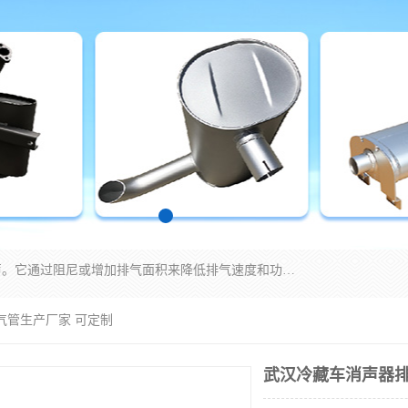
消音器主要用于降低机械设备或枪械等产生的噪声。它通过阻尼或增加排气面积来降低排气速度和功率，从而降低噪声。常见的消音器类型包括阻性消声器、抗性消声器、共振消声器以及阻抗复合式消声器等。这些消音器各有特点，适用于不同频率的噪声消除。
气管生产厂家 可定制
武汉冷藏车消声器排