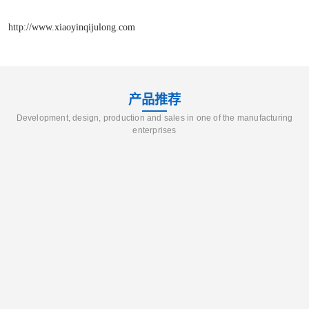
http://www.xiaoyinqijulong.com
产品推荐
Development, design, production and sales in one of the manufacturing
enterprises