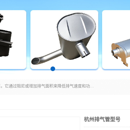
消音器主要用于降低机械设备或枪械等产生的噪声。它通过阻尼或增加排气面积来降低排气速度和功率，从而降低噪声。常见的消音器类型包括阻性消声器、抗性消声器、共振消声器以及阻抗复合式消声器等。这些消音器各有特点，适用于不同频率的噪声消除。
杭州排气管型号