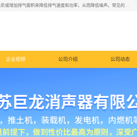
消音器主要用于降低机械设备或枪械等产生的噪声。它通过阻尼或增加排气面积来降低排气速度和功率，从而降低噪声。常见的消音器类型包括阻性消声器、抗性消声器、共振消声器以及阻抗复合式消声器等。这些消音器各有特点，适用于不同频率的噪声消除。
企业视频
公司介绍
公司动态