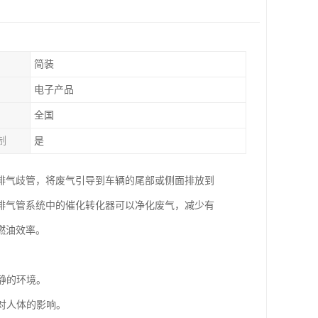
简装
电子产品
全国
制
是
排气歧管，将废气引导到车辆的尾部或侧面排放到
排气管系统中的催化转化器可以净化废气，减少有
燃油效率。
静的环境。
对人体的影响。