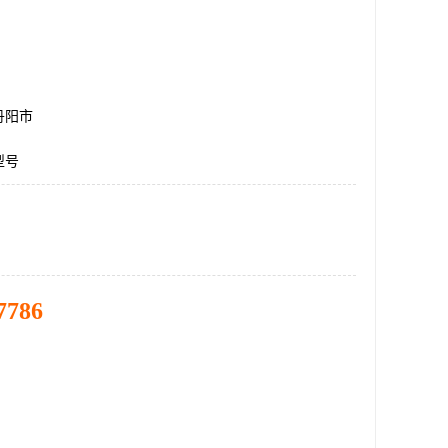
丹阳市
型号
7786