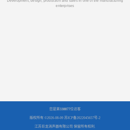
Development, design, production and sales in one of the manufacturing
enterprises
您是第
338877
位访客
版权所有 ©2026-08-09
苏ICP备2022045657号-2
江苏巨龙消声器有限公司
保留所有权利.