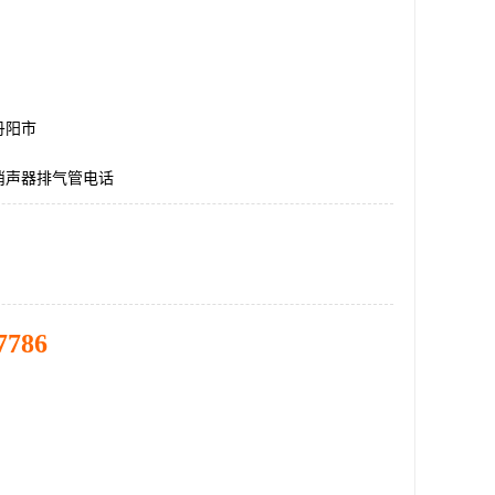
丹阳市
消声器排气管电话
7786