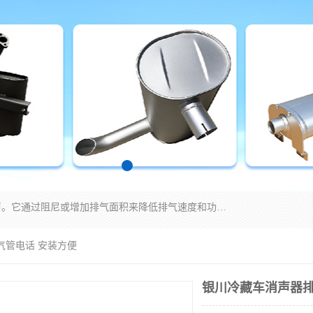
消音器主要用于降低机械设备或枪械等产生的噪声。它通过阻尼或增加排气面积来降低排气速度和功率，从而降低噪声。常见的消音器类型包括阻性消声器、抗性消声器、共振消声器以及阻抗复合式消声器等。这些消音器各有特点，适用于不同频率的噪声消除。
气管电话 安装方便
银川冷藏车消声器排