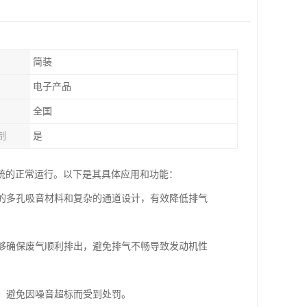
简装
电子产品
全国
制
是
统的正常运行。以下是其具体应用和功能：
部的多孔吸音材料和复杂的通道设计，有效降低排气
能够确保废气顺利排出，避免排气不畅导致发动机性
准，避免因噪音超标而受到处罚。