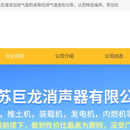
消音器主要用于降低机械设备或枪械等产生的噪声。它通过阻尼或增加排气面积来降低排气速度和功率，从而降低噪声。常见的消音器类型包括阻性消声器、抗性消声器、共振消声器以及阻抗复合式消声器等。这些消音器各有特点，适用于不同频率的噪声消除。
企业视频
公司介绍
公司动态