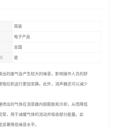
简装
电子产品
全国
制
是
排出的废气会产生较大的噪音，影响操作人员的舒
使拖拉机运行更加安静。此外，消声器还可以减少
速喷出的气体在消音器内部膨胀和冷却，从而降低
腔室，用于减缓气体的流动并吸收部分能量。此
能显著降低噪音水平。