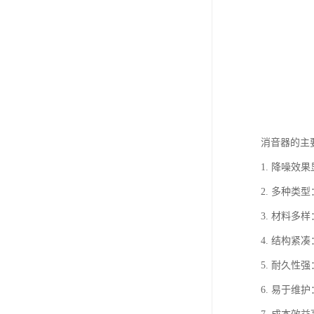
消音器的主
1. 降噪
2. 多种
3. 材料
4. 结构
5. 耐久
6. 易于