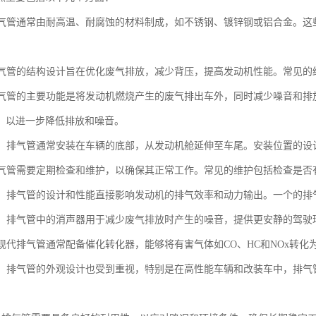
：排气管通常由耐高温、耐腐蚀的材料制成，如不锈钢、镀锌钢或铝合金。
。
：排气管的结构设计旨在优化废气排放，减少背压，提高发动机性能。常见
：排气管的主要功能是将发动机燃烧产生的废气排出车外，同时减少噪音和
，以进一步降低排放和噪音。
位置：排气管通常安装在车辆的底部，从发动机舱延伸至车尾。安装位置的
：排气管需要定期检查和维护，以确保其正常工作。常见的维护包括检查是
影响：排气管的设计和性能直接影响发动机的排气效率和动力输出。一个的
控制：排气管中的消声器用于减少废气排放时产生的噪音，提供更安静的驾驶
：现代排气管通常配备催化转化器，能够将有害气体如CO、HC和NOx转化为
设计：排气管的外观设计也受到重视，特别是在高性能车辆和改装车中，排