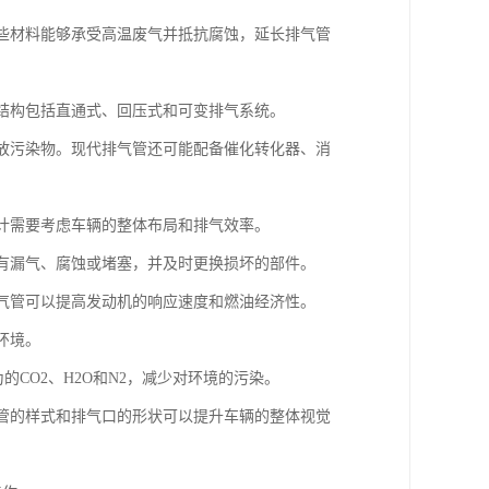
这些材料能够承受高温废气并抵抗腐蚀，延长排气管
的结构包括直通式、回压式和可变排气系统。
排放污染物。现代排气管还可能配备催化转化器、消
设计需要考虑车辆的整体布局和排气效率。
否有漏气、腐蚀或堵塞，并及时更换损坏的部件。
排气管可以提高发动机的响应速度和燃油经济性。
环境。
的CO2、H2O和N2，减少对环境的污染。
气管的样式和排气口的形状可以提升车辆的整体视觉