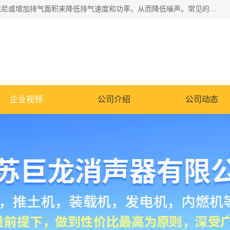
消音器主要用于降低机械设备或枪械等产生的噪声。它通过阻尼或增加排气面积来降低排气速度和功率，从而降低噪声。常见的消音器类型包括阻性消声器、抗性消声器、共振消声器以及阻抗复合式消声器等。这些消音器各有特点，适用于不同频率的噪声消除。
企业视频
公司介绍
公司动态