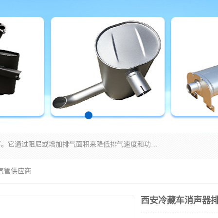
消音器主要用于降低机械设备或枪械等产生的噪声。它通过阻尼或增加排气面积来降低排气速度和功率，从而降低噪声。常见的消音器类型包括阻性消声器、抗性消声器、共振消声器以及阻抗复合式消声器等。这些消音器各有特点，适用于不同频率的噪声消除。
气管供应商
西安冷藏车消声器