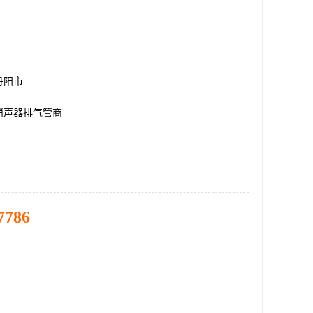
丹阳市
消声器排气管商
7786