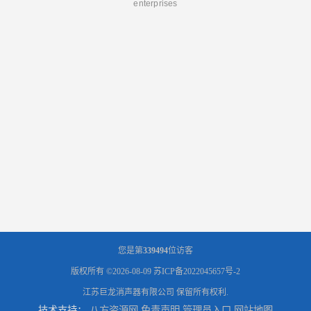
enterprises
您是第
339494
位访客
版权所有 ©2026-08-09
苏ICP备2022045657号-2
江苏巨龙消声器有限公司
保留所有权利.
技术支持：
八方资源网
免责声明
管理员入口
网站地图