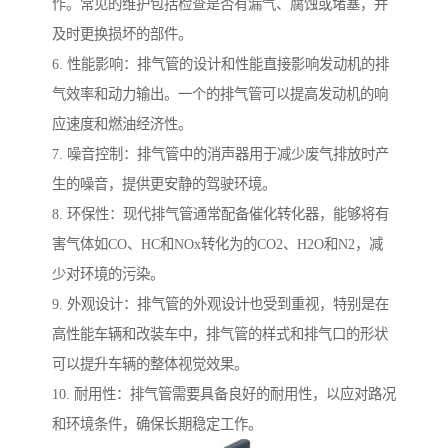
作。常见的维护包括检查是否有漏气、腐蚀或堵塞，并
及时更换损坏的部件。
6. 性能影响：排气管的设计和性能直接影响发动机的排
气效率和动力输出。一个的排气管可以提高发动机的响
应速度和燃油经济性。
7. 噪音控制：排气管中的消声器用于减少废气排放时产
生的噪音，提供更安静的驾驶环境。
8. 环保性：现代排气管通常配备催化转化器，能够将有
害气体如CO、HC和NOx转化为的CO2、H2O和N2，减
少对环境的污染。
9. 外观设计：排气管的外观设计也受到重视，特别是在
高性能车辆和改装车中，排气管的样式和排气口的形状
可以提升车辆的整体视觉效果。
10. 耐用性：排气管需要具备良好的耐用性，以应对路况
和环境条件，确保长期稳定工作。