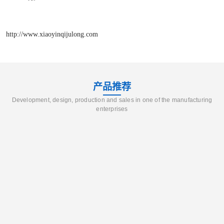
http://www.xiaoyinqijulong.com
产品推荐
Development, design, production and sales in one of the manufacturing
enterprises