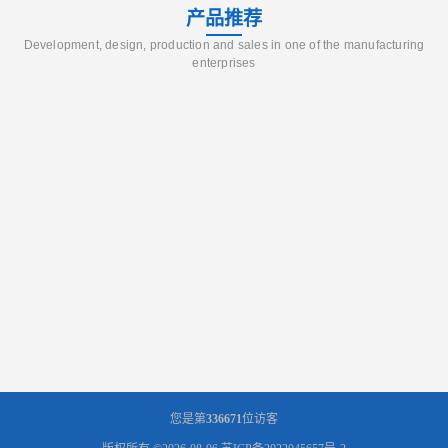
产品推荐
Development, design, production and sales in one of the manufacturing
enterprises
您是第
336671
位访客