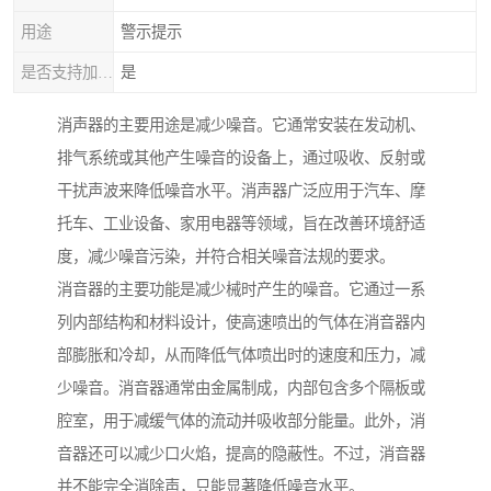
用途
警示提示
是否支持加工定制
是
消声器的主要用途是减少噪音。它通常安装在发动机、
排气系统或其他产生噪音的设备上，通过吸收、反射或
干扰声波来降低噪音水平。消声器广泛应用于汽车、摩
托车、工业设备、家用电器等领域，旨在改善环境舒适
度，减少噪音污染，并符合相关噪音法规的要求。
消音器的主要功能是减少械时产生的噪音。它通过一系
列内部结构和材料设计，使高速喷出的气体在消音器内
部膨胀和冷却，从而降低气体喷出时的速度和压力，减
少噪音。消音器通常由金属制成，内部包含多个隔板或
腔室，用于减缓气体的流动并吸收部分能量。此外，消
音器还可以减少口火焰，提高的隐蔽性。不过，消音器
并不能完全消除声，只能显著降低噪音水平。