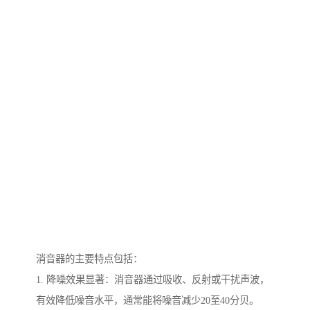
消音器的主要特点包括：
1. 降噪效果显著：消音器通过吸收、反射或干扰声波，
有效降低噪音水平，通常能将噪音减少20至40分贝。