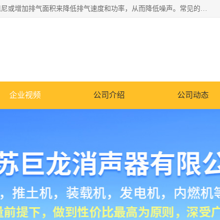
消音器主要用于降低机械设备或枪械等产生的噪声。它通过阻尼或增加排气面积来降低排气速度和功率，从而降低噪声。常见的消音器类型包括阻性消声器、抗性消声器、共振消声器以及阻抗复合式消声器等。这些消音器各有特点，适用于不同频率的噪声消除。
企业视频
公司介绍
公司动态