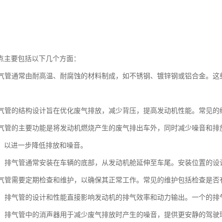
点主要包括以下几个方面：
：排气管通常由耐高温、耐腐蚀的材料制成，如不锈钢、镀锌钢或铝合金。
。
：排气管的结构设计旨在优化废气排放，减少背压，提高发动机性能。常见
：排气管的主要功能是将发动机燃烧产生的废气排出车外，同时减少噪音和
，以进一步降低排放和噪音。
位置：排气管通常安装在车辆的底部，从发动机舱延伸至车尾。安装位置的
：排气管需要定期检查和维护，以确保其正常工作。常见的维护包括检查是
影响：排气管的设计和性能直接影响发动机的排气效率和动力输出。一个的
控制：排气管中的消声器用于减少废气排放时产生的噪音，提供更安静的驾驶