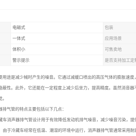
电磁式
包装
一体式
应用场景
体积小
可售卖地
警示提示
是否支持加工定
要用途是减少械时产生的噪音。它通过减缓口喷出的高压气体的膨胀速度
隐蔽性。此外，它还能在一定程度上减少后坐力，提高精度。虽然消音器
觉。
器排气管的特点主要包括以下几点：
：冷藏车消声器排气管设计用于有效降低发动机排气噪音，减少噪音污染，
蚀性：由于冷藏车经常在低温、潮湿的环境中运行，消声器排气管通常采用