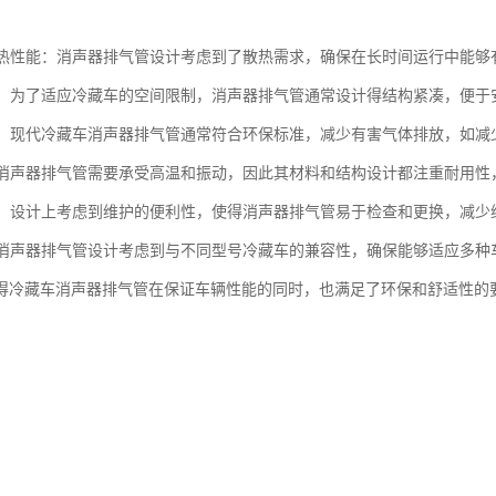
的散热性能：消声器排气管设计考虑到了散热需求，确保在长时间运行中能
紧凑：为了适应冷藏车的空间限制，消声器排气管通常设计得结构紧凑，便于
性能：现代冷藏车消声器排气管通常符合环保标准，减少有害气体排放，如
性：消声器排气管需要承受高温和振动，因此其材料和结构设计都注重耐用
维护：设计上考虑到维护的便利性，使得消声器排气管易于检查和更换，减少
性：消声器排气管设计考虑到与不同型号冷藏车的兼容性，确保能够适应多
得冷藏车消声器排气管在保证车辆性能的同时，也满足了环保和舒适性的