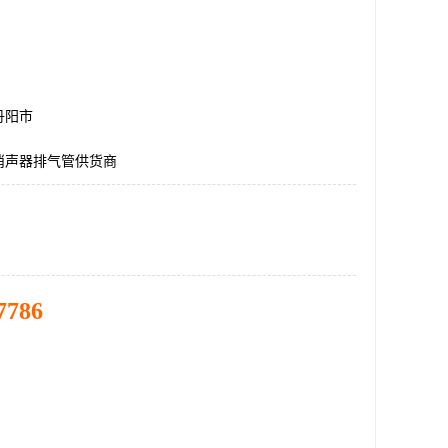
丹阳市
消声器排气管供货商
7786