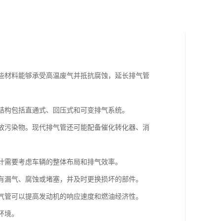
这些材料能够承受高温废气并抵抗腐蚀，延长排气管
的结构包括直通式、回压式和可变排气系统。
排放污染物。现代排气管还可能配备催化转化器、消
设计需要考虑车辆的整体布局和排气效率。
否有漏气、腐蚀或堵塞，并及时更换损坏的部件。
排气管可以提高发动机的响应速度和燃油经济性。
环境。