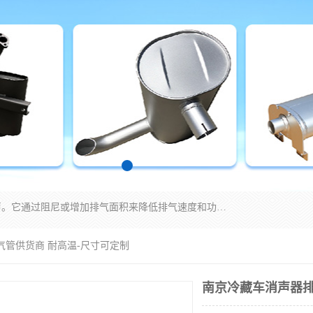
消音器主要用于降低机械设备或枪械等产生的噪声。它通过阻尼或增加排气面积来降低排气速度和功率，从而降低噪声。常见的消音器类型包括阻性消声器、抗性消声器、共振消声器以及阻抗复合式消声器等。这些消音器各有特点，适用于不同频率的噪声消除。
气管供货商 耐高温-尺寸可定制
南京冷藏车消声器排