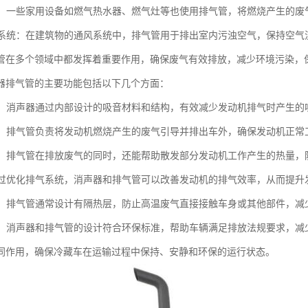
设备：一些家用设备如燃气热水器、燃气灶等也使用排气管，将燃烧产生的
通风系统：在建筑物的通风系统中，排气管用于排出室内污浊空气，保持空
管在多个领域中都发挥着重要作用，确保废气有效排放，减少环境污染，
器排气管的主要功能包括以下几个方面：
噪音：消声器通过内部设计的吸音材料和结构，有效减少发动机排气时产生
废气：排气管负责将发动机燃烧产生的废气引导并排出车外，确保发动机正
功能：排气管在排放废气的同时，还能帮助散发部分发动机工作产生的热量
：通过优化排气系统，消声器和排气管可以改善发动机的排气效率，从而提
防护：排气管通常设计有隔热层，防止高温废气直接接触车身或其他部件，减
合规：消声器和排气管的设计符合环保标准，帮助车辆满足排放法规要求，减
同作用，确保冷藏车在运输过程中保持、安静和环保的运行状态。