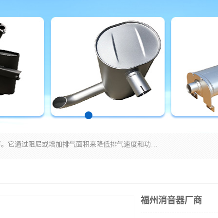
消音器主要用于降低机械设备或枪械等产生的噪声。它通过阻尼或增加排气面积来降低排气速度和功率，从而降低噪声。常见的消音器类型包括阻性消声器、抗性消声器、共振消声器以及阻抗复合式消声器等。这些消音器各有特点，适用于不同频率的噪声消除。
福州消音器厂商