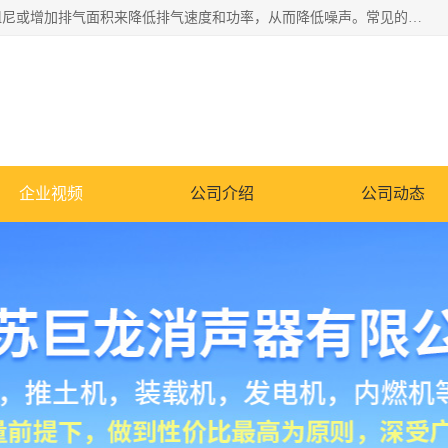
消音器主要用于降低机械设备或枪械等产生的噪声。它通过阻尼或增加排气面积来降低排气速度和功率，从而降低噪声。常见的消音器类型包括阻性消声器、抗性消声器、共振消声器以及阻抗复合式消声器等。这些消音器各有特点，适用于不同频率的噪声消除。
企业视频
公司介绍
公司动态