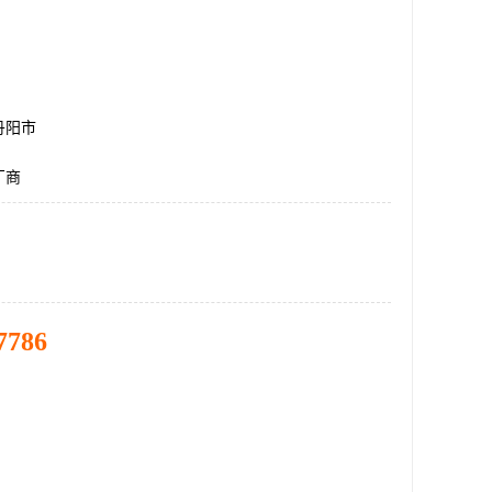
丹阳市
厂商
7786