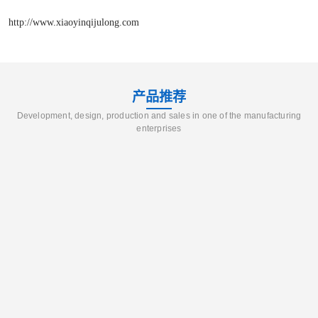
http://www.xiaoyinqijulong.com
产品推荐
Development, design, production and sales in one of the manufacturing
enterprises