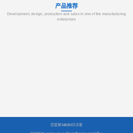
产品推荐
Development, design, production and sales in one of the manufacturing
enterprises
您是第
340203
位访客