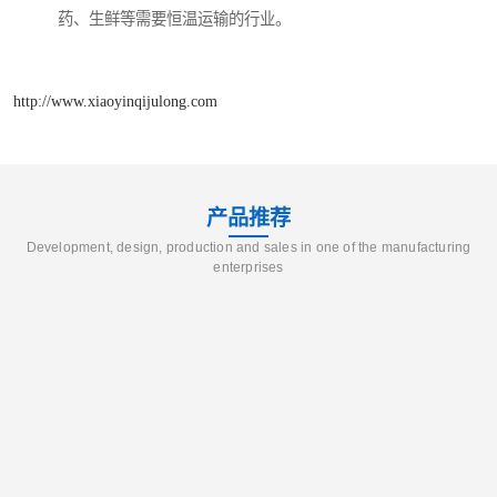
药、生鲜等需要恒温运输的行业。
http://www.xiaoyinqijulong.com
产品推荐
Development, design, production and sales in one of the manufacturing
enterprises