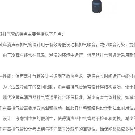
器排气管的特点主要包括以下几点：
：冷藏车消声器排气管设计用于有效降低发动机排气噪音，减少噪音污染，
蚀性：由于冷藏车经常在低温、潮湿的环境中运行，消声器排气管通常采用
的散热性能：消声器排气管设计考虑到了散热需求，确保在长时间运行中能
紧凑：为了适应冷藏车的空间限制，消声器排气管通常设计得结构紧凑，便于
性能：现代冷藏车消声器排气管通常符合环保标准，减少有害气体排放，如
性：消声器排气管需要承受高温和振动，因此其材料和结构设计都注重耐用
维护：设计上考虑到维护的便利性，使得消声器排气管易于检查和更换，减少
性：消声器排气管设计考虑到与不同型号冷藏车的兼容性，确保能够适应多