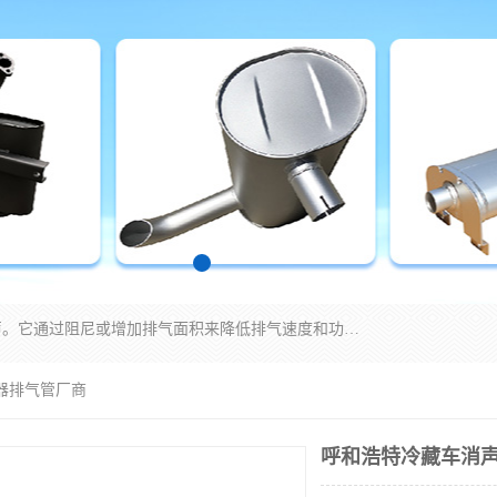
消音器主要用于降低机械设备或枪械等产生的噪声。它通过阻尼或增加排气面积来降低排气速度和功率，从而降低噪声。常见的消音器类型包括阻性消声器、抗性消声器、共振消声器以及阻抗复合式消声器等。这些消音器各有特点，适用于不同频率的噪声消除。
器排气管厂商
呼和浩特冷藏车消