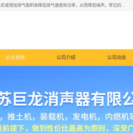
消音器主要用于降低机械设备或枪械等产生的噪声。它通过阻尼或增加排气面积来降低排气速度和功率，从而降低噪声。常见的消音器类型包括阻性消声器、抗性消声器、共振消声器以及阻抗复合式消声器等。这些消音器各有特点，适用于不同频率的噪声消除。
企业视频
公司介绍
公司动态