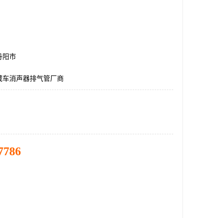
丹阳市
藏车消声器排气管厂商
7786