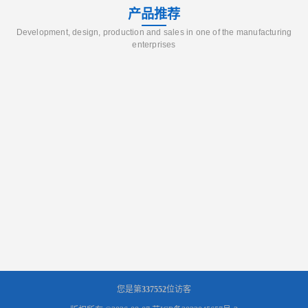
产品推荐
Development, design, production and sales in one of the manufacturing
enterprises
您是第
337552
位访客