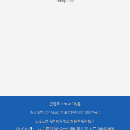
enterprises
您是第
337034
位访客
版权所有 ©2026-08-07
苏ICP备2022045657号-2
江苏巨龙消声器有限公司
保留所有权利.
技术支持：
八方资源网
免责声明
管理员入口
网站地图