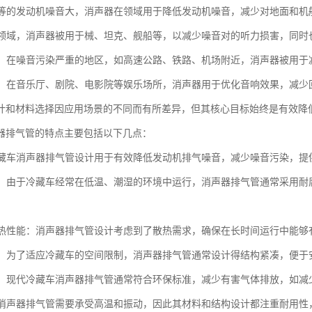
机和等的发动机噪音大，消声器在领域用于降低发动机噪音，减少对地面和机
：在领域，消声器被用于械、坦克、舰船等，以减少噪音对的听力损害，同
治理：在噪音污染严重的地区，如高速公路、铁路、机场附近，消声器被用
场所：在音乐厅、剧院、电影院等娱乐场所，消声器用于优化音响效果，减
计和材料选择因应用场景的不同而有所差异，但其核心目标始终是有效降
器排气管的特点主要包括以下几点：
：冷藏车消声器排气管设计用于有效降低发动机排气噪音，减少噪音污染，
蚀性：由于冷藏车经常在低温、潮湿的环境中运行，消声器排气管通常采用
的散热性能：消声器排气管设计考虑到了散热需求，确保在长时间运行中能
紧凑：为了适应冷藏车的空间限制，消声器排气管通常设计得结构紧凑，便于
性能：现代冷藏车消声器排气管通常符合环保标准，减少有害气体排放，如
性：消声器排气管需要承受高温和振动，因此其材料和结构设计都注重耐用