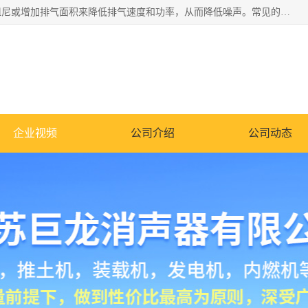
消音器主要用于降低机械设备或枪械等产生的噪声。它通过阻尼或增加排气面积来降低排气速度和功率，从而降低噪声。常见的消音器类型包括阻性消声器、抗性消声器、共振消声器以及阻抗复合式消声器等。这些消音器各有特点，适用于不同频率的噪声消除。
企业视频
公司介绍
公司动态