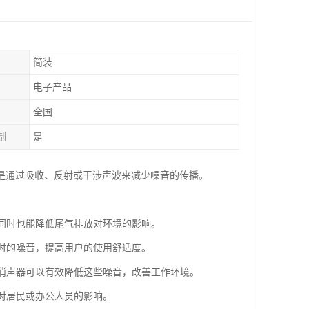
简装
电子产品
全国
制
是
是通过吸收、反射或干涉声波来减少噪音的传播。
，同时也能降低尾气排放对环境的影响。
行时的噪音，提高用户的使用舒适度。
，消声器可以有效降低这些噪音，改善工作环境。
音对居民或办公人员的影响。