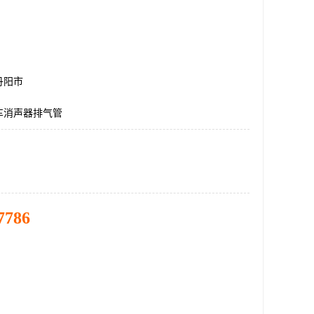
丹阳市
车消声器排气管
7786