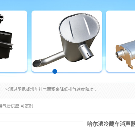
消音器主要用于降低机械设备或枪械等产生的噪声。它通过阻尼或增加排气面积来降低排气速度和功率，从而降低噪声。常见的消音器类型包括阻性消声器、抗性消声器、共振消声器以及阻抗复合式消声器等。这些消音器各有特点，适用于不同频率的噪声消除。
排气管供应 可定制
哈尔滨冷藏车消声器