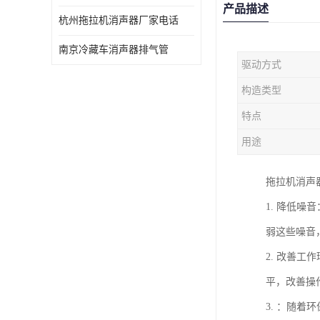
产品描述
杭州拖拉机消声器厂家电话
南京冷藏车消声器排气管
驱动方式
构造类型
特点
用途
拖拉机消声
1. 降低
弱这些噪音
2. 改善
平，改善操
3. ：随