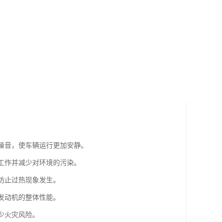
的噪音，使车辆运行更加安静。
常工作并减少对环境的污染。
，防止过热现象发生。
升发动机的整体性能。
少火灾风险。