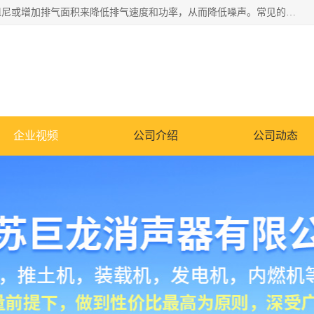
消音器主要用于降低机械设备或枪械等产生的噪声。它通过阻尼或增加排气面积来降低排气速度和功率，从而降低噪声。常见的消音器类型包括阻性消声器、抗性消声器、共振消声器以及阻抗复合式消声器等。这些消音器各有特点，适用于不同频率的噪声消除。
企业视频
公司介绍
公司动态