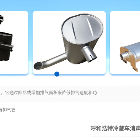
消音器主要用于降低机械设备或枪械等产生的噪声。它通过阻尼或增加排气面积来降低排气速度和功率，从而降低噪声。常见的消音器类型包括阻性消声器、抗性消声器、共振消声器以及阻抗复合式消声器等。这些消音器各有特点，适用于不同频率的噪声消除。
器排气管
呼和浩特冷藏车消