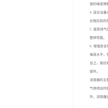
规的噪音限
4. 延长
长拖拉机的
5. 提高
整体性能。
6. 增强
噪音水平，
总之，拖拉
部件。
消音器的主
气体喷出时
外，消音器