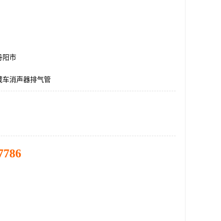
丹阳市
藏车消声器排气管
7786