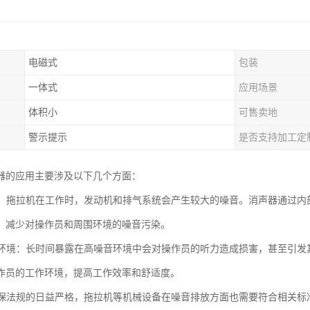
电磁式
包装
一体式
应用场景
体积小
可售卖地
警示提示
是否支持加工定
器的应用主要涉及以下几个方面：
噪音：拖拉机在工作时，发动机和排气系统会产生较大的噪音。消声器通过
，减少对操作员和周围环境的噪音污染。
工作环境：长时间暴露在高噪音环境中会对操作员的听力造成损害，甚至引
作员的工作环境，提高工作效率和舒适度。
着环保法规的日益严格，拖拉机等机械设备在噪音排放方面也需要符合相关