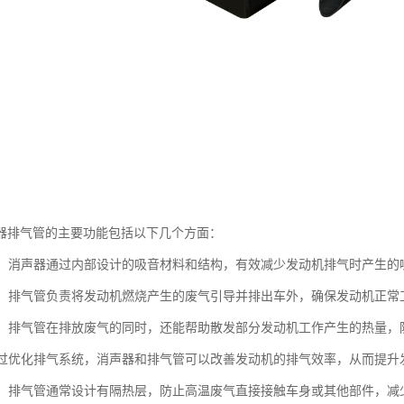
器排气管的主要功能包括以下几个方面：
噪音：消声器通过内部设计的吸音材料和结构，有效减少发动机排气时产生
废气：排气管负责将发动机燃烧产生的废气引导并排出车外，确保发动机正
功能：排气管在排放废气的同时，还能帮助散发部分发动机工作产生的热量
：通过优化排气系统，消声器和排气管可以改善发动机的排气效率，从而提
防护：排气管通常设计有隔热层，防止高温废气直接接触车身或其他部件，减