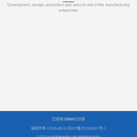
Development, design, production and sales in one of the manufacturing
enterprises
您是第
339869
位访客
版权所有 ©2026-08-10
苏ICP备2022045657号-2