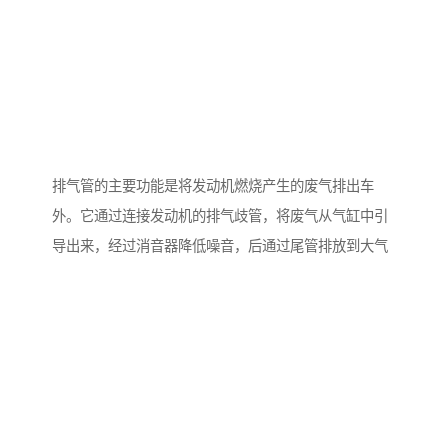
排气管的主要功能是将发动机燃烧产生的废气排出车
外。它通过连接发动机的排气歧管，将废气从气缸中引
导出来，经过消音器降低噪音，后通过尾管排放到大气
中。排气管还能帮助减少有害气体的排放，提高发动机
的效率和性能。此外，排气管的设计和材料选择也会影
响车辆的噪音水平和排放标准。
拖拉机消声器主要适用于以下场景：
1. 农田作业：拖拉机在农田中进行耕作、播种、收割等
作业时，消声器可以有效降低发动机噪音，减少对周围