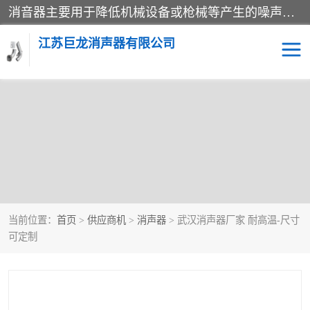
消音器主要用于降低机械设备或枪械等产生的噪声。它通过阻尼或增加排气面积来降低排气速度和功率，从而降低噪声。常见的消音器类型包括阻性消声器、抗性消声器、共振消声器以及阻抗复合式消声器等。这些消音器各有特点，适用于不同频率的噪声消除。
江苏巨龙消声器有限公司
当前位置：
首页
>
供应商机
>
消声器
> 武汉消声器厂家 耐高温-尺寸
可定制