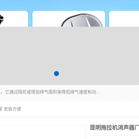
消音器主要用于降低机械设备或枪械等产生的噪声。它通过阻尼或增加排气面积来降低排气速度和功率，从而降低噪声。常见的消音器类型包括阻性消声器、抗性消声器、共振消声器以及阻抗复合式消声器等。这些消音器各有特点，适用于不同频率的噪声消除。
家 安装方便
昆明拖拉机消声器厂