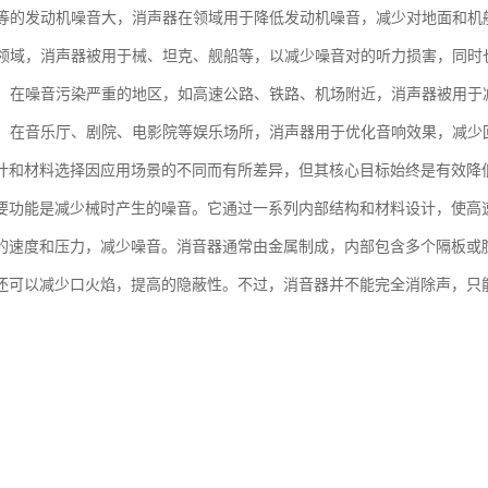
机和等的发动机噪音大，消声器在领域用于降低发动机噪音，减少对地面和机
：在领域，消声器被用于械、坦克、舰船等，以减少噪音对的听力损害，同
治理：在噪音污染严重的地区，如高速公路、铁路、机场附近，消声器被用
场所：在音乐厅、剧院、电影院等娱乐场所，消声器用于优化音响效果，减
计和材料选择因应用场景的不同而有所差异，但其核心目标始终是有效降
要功能是减少械时产生的噪音。它通过一系列内部结构和材料设计，使高
的速度和压力，减少噪音。消音器通常由金属制成，内部包含多个隔板或
还可以减少口火焰，提高的隐蔽性。不过，消音器并不能完全消除声，只