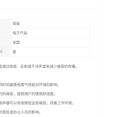
简装
电子产品
全国
制
是
是通过吸收、反射或干涉声波来减少噪音的传播。
，同时也能降低尾气排放对环境的影响。
行时的噪音，提高用户的使用舒适度。
，消声器可以有效降低这些噪音，改善工作环境。
音对居民或办公人员的影响。