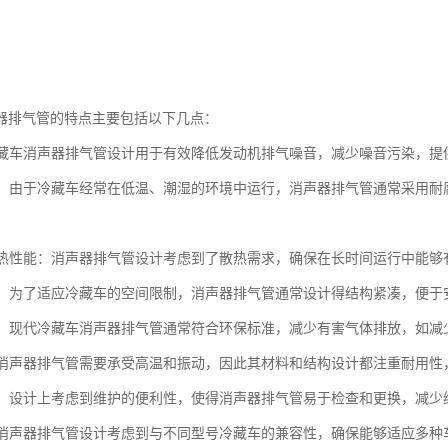
器排气管的特点主要包括以下几点：
：冷藏车消声器排气管设计用于有效降低发动机排气噪音，减少噪音污染，
蚀性：由于冷藏车经常在低温、潮湿的环境中运行，消声器排气管通常采用
的散热性能：消声器排气管设计考虑到了散热需求，确保在长时间运行中能
紧凑：为了适应冷藏车的空间限制，消声器排气管通常设计得结构紧凑，便于
性能：现代冷藏车消声器排气管通常符合环保标准，减少有害气体排放，如
性：消声器排气管需要承受高温和振动，因此其材料和结构设计都注重耐用
维护：设计上考虑到维护的便利性，使得消声器排气管易于检查和更换，减少
性：消声器排气管设计考虑到与不同型号冷藏车的兼容性，确保能够适应多