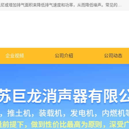
消音器主要用于降低机械设备或枪械等产生的噪声。它通过阻尼或增加排气面积来降低排气速度和功率，从而降低噪声。常见的消音器类型包括阻性消声器、抗性消声器、共振消声器以及阻抗复合式消声器等。这些消音器各有特点，适用于不同频率的噪声消除。
企业视频
公司介绍
公司动态