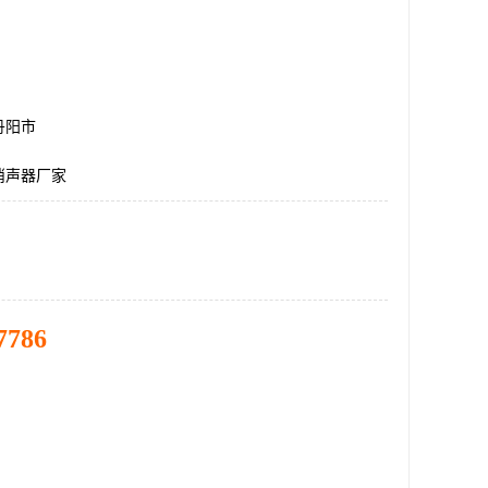
丹阳市
消声器厂家
7786