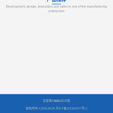
Development, design, production and sales in one of the manufacturing
enterprises
您是第
336662
位访客
版权所有 ©2026-08-06
苏ICP备2022045657号-2