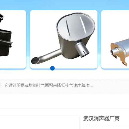
消音器主要用于降低机械设备或枪械等产生的噪声。它通过阻尼或增加排气面积来降低排气速度和功率，从而降低噪声。常见的消音器类型包括阻性消声器、抗性消声器、共振消声器以及阻抗复合式消声器等。这些消音器各有特点，适用于不同频率的噪声消除。
武汉消声器厂商