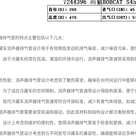
器排气管的特点主要包括以下几点：
：冷藏车消声器排气管设计用于有效降低发动机排气噪音，减少噪音污染，
蚀性：由于冷藏车经常在低温、潮湿的环境中运行，消声器排气管通常采用
的散热性能：消声器排气管设计考虑到了散热需求，确保在长时间运行中能
紧凑：为了适应冷藏车的空间限制，消声器排气管通常设计得结构紧凑，便于
性能：现代冷藏车消声器排气管通常符合环保标准，减少有害气体排放，如
性：消声器排气管需要承受高温和振动，因此其材料和结构设计都注重耐用
维护：设计上考虑到维护的便利性，使得消声器排气管易于检查和更换，减少
性：消声器排气管设计考虑到与不同型号冷藏车的兼容性，确保能够适应多