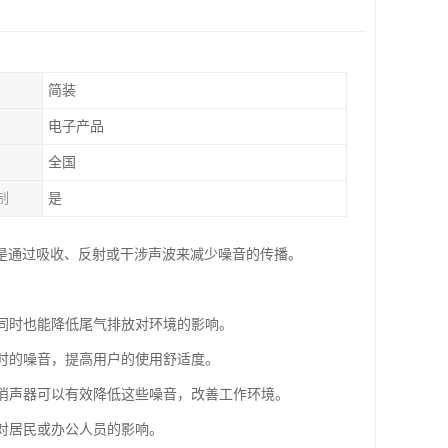
简装
电子产品
全国
制
是
是通过吸收、反射或干涉声波来减少噪音的传播。
，同时也能降低尾气排放对环境的影响。
行时的噪音，提高用户的使用舒适度。
，消声器可以有效降低这些噪音，改善工作环境。
音对居民或办公人员的影响。