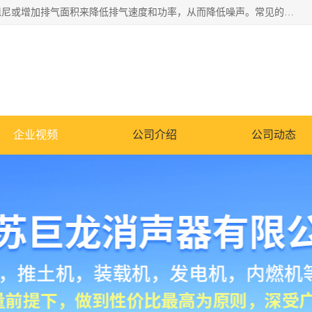
消音器主要用于降低机械设备或枪械等产生的噪声。它通过阻尼或增加排气面积来降低排气速度和功率，从而降低噪声。常见的消音器类型包括阻性消声器、抗性消声器、共振消声器以及阻抗复合式消声器等。这些消音器各有特点，适用于不同频率的噪声消除。
企业视频
公司介绍
公司动态