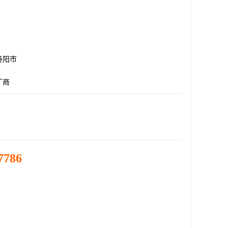
丹阳市
厂商
7786