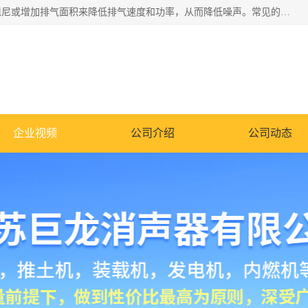
消音器主要用于降低机械设备或枪械等产生的噪声。它通过阻尼或增加排气面积来降低排气速度和功率，从而降低噪声。常见的消音器类型包括阻性消声器、抗性消声器、共振消声器以及阻抗复合式消声器等。这些消音器各有特点，适用于不同频率的噪声消除。
企业视频
公司介绍
公司动态