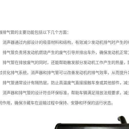
器排气管的主要功能包括以下几个方面：
噪音：消声器通过内部设计的吸音材料和结构，有效减少发动机排气时产生
废气：排气管负责将发动机燃烧产生的废气引导并排出车外，确保发动机正
功能：排气管在排放废气的同时，还能帮助散发部分发动机工作产生的热量
：通过优化排气系统，消声器和排气管可以改善发动机的排气效率，从而提
防护：排气管通常设计有隔热层，防止高温废气直接接触车身或其他部件，减
合规：消声器和排气管的设计符合环保标准，帮助车辆满足排放法规要求，减
同作用，确保冷藏车在运输过程中保持、安静和环保的运行状态。