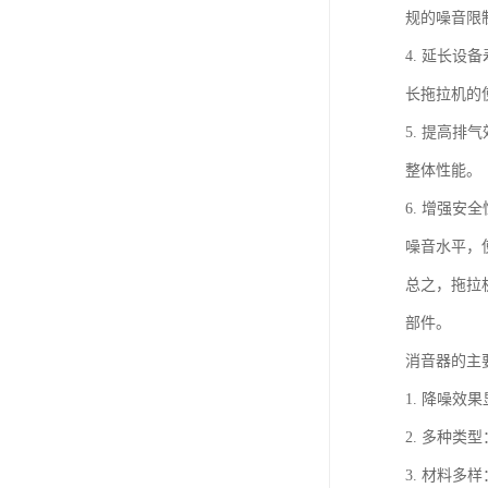
规的噪音限
4. 延长
长拖拉机的
5. 提高
整体性能。
6. 增强
噪音水平，
总之，拖拉
部件。
消音器的主
1. 降噪
2. 多种
3. 材料