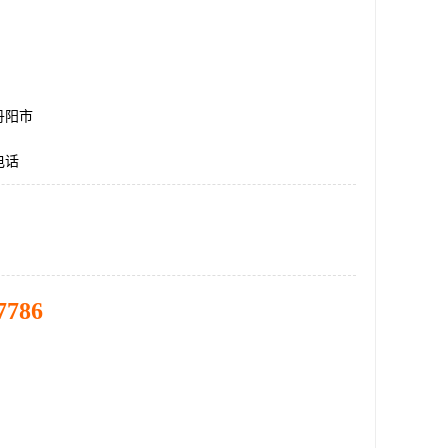
丹阳市
电话
7786