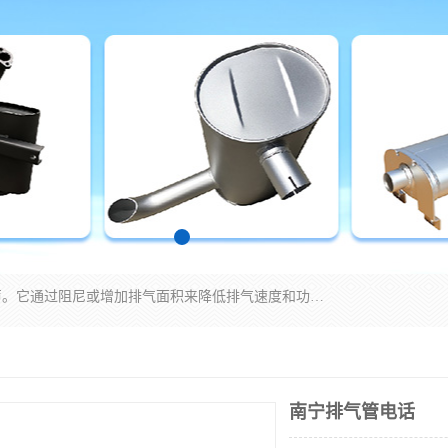
消音器主要用于降低机械设备或枪械等产生的噪声。它通过阻尼或增加排气面积来降低排气速度和功率，从而降低噪声。常见的消音器类型包括阻性消声器、抗性消声器、共振消声器以及阻抗复合式消声器等。这些消音器各有特点，适用于不同频率的噪声消除。
南宁排气管电话