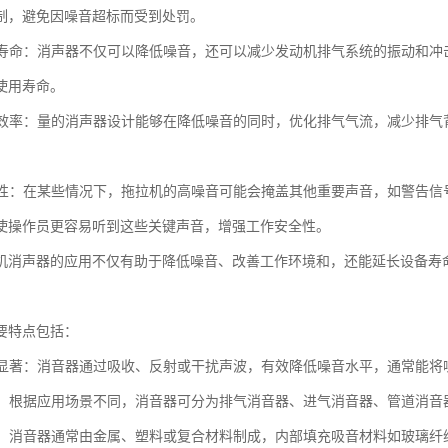
制，避免因噪音超标而受到处罚。
设备寿命：消声器不仅可以降低噪音，还可以减少发动机排气系统的振动和
使用寿命。
排气效率：量的消声器设计能够在降低噪音的同时，优化排气气流，减少排
安全性：在某些情况下，拖拉机的高噪音可能会掩盖其他重要声音，如警告
使操作员更容易听到这些关键声音，增强工作安全性。
机消声器的应用不仅有助于降低噪音、改善工作环境和，还能延长设备寿
要特点包括：
效果显著：消音器通过吸收、反射或干扰声波，有效降低噪音水平，通常能将噪
类型：根据应用场景不同，消音器可分为排气消音器、进气消音器、管道消
多样：消音器通常由金属、塑料或复合材料制成，内部填充吸音材料如玻璃