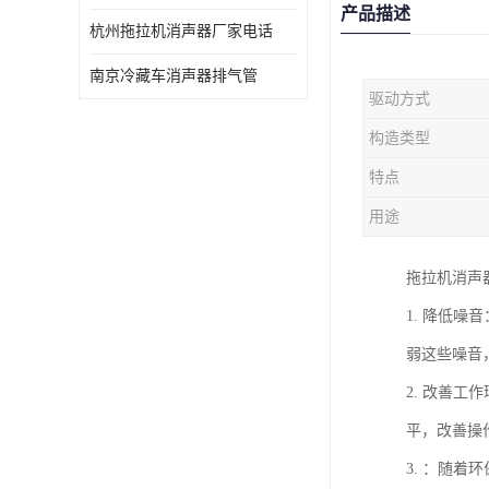
产品描述
杭州拖拉机消声器厂家电话
南京冷藏车消声器排气管
驱动方式
构造类型
特点
用途
拖拉机消声
1. 降低
弱这些噪音
2. 改善
平，改善操
3. ：随