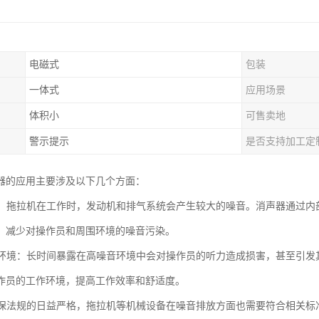
电磁式
包装
一体式
应用场景
体积小
可售卖地
警示提示
是否支持加工定
器的应用主要涉及以下几个方面：
噪音：拖拉机在工作时，发动机和排气系统会产生较大的噪音。消声器通过
，减少对操作员和周围环境的噪音污染。
工作环境：长时间暴露在高噪音环境中会对操作员的听力造成损害，甚至引
作员的工作环境，提高工作效率和舒适度。
着环保法规的日益严格，拖拉机等机械设备在噪音排放方面也需要符合相关