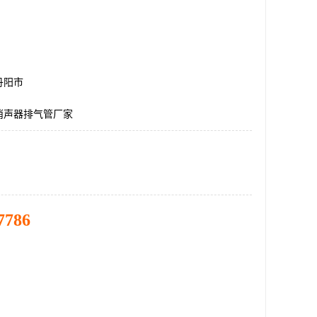
丹阳市
消声器排气管厂家
7786