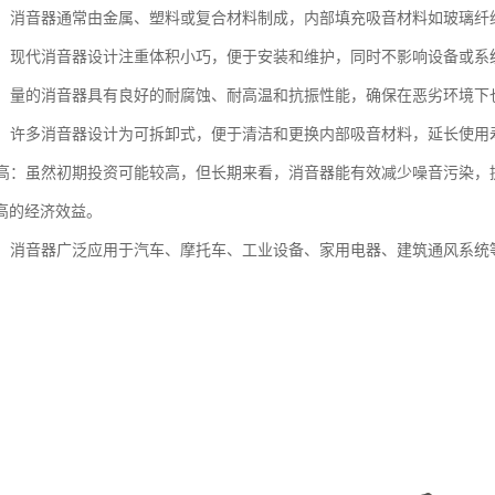
多样：消音器通常由金属、塑料或复合材料制成，内部填充吸音材料如玻璃
紧凑：现代消音器设计注重体积小巧，便于安装和维护，同时不影响设备或系
性强：量的消音器具有良好的耐腐蚀、耐高温和抗振性能，确保在恶劣环境
维护：许多消音器设计为可拆卸式，便于清洁和更换内部吸音材料，延长使用
效益高：虽然初期投资可能较高，但长期来看，消音器能有效减少噪音污染
高的经济效益。
广泛：消音器广泛应用于汽车、摩托车、工业设备、家用电器、建筑通风系