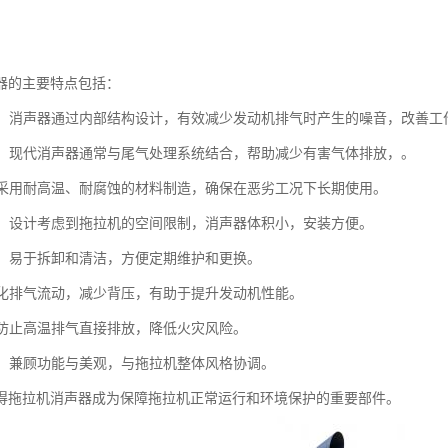
器的主要特点包括：
噪音：消声器通过内部结构设计，有效减少发动机排气时产生的噪音，改善工
控制：现代消声器通常与尾气处理系统结合，帮助减少有害气体排放，。
性：采用耐高温、耐腐蚀的材料制造，确保在恶劣工况下长期使用。
紧凑：设计考虑到拖拉机的空间限制，消声器体积小，安装方便。
简便：易于拆卸和清洁，方便定期维护和更换。
：优化排气流动，减少背压，有助于提升发动机性能。
性：防止高温排气直接排放，降低火灾风险。
设计：兼顾功能与美观，与拖拉机整体风格协调。
得拖拉机消声器成为保障拖拉机正常运行和环境保护的重要部件。