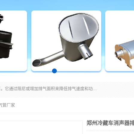
消音器主要用于降低机械设备或枪械等产生的噪声。它通过阻尼或增加排气面积来降低排气速度和功率，从而降低噪声。常见的消音器类型包括阻性消声器、抗性消声器、共振消声器以及阻抗复合式消声器等。这些消音器各有特点，适用于不同频率的噪声消除。
气管厂家
郑州冷藏车消声器