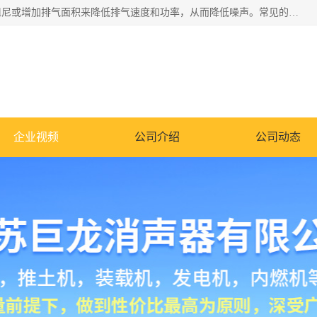
消音器主要用于降低机械设备或枪械等产生的噪声。它通过阻尼或增加排气面积来降低排气速度和功率，从而降低噪声。常见的消音器类型包括阻性消声器、抗性消声器、共振消声器以及阻抗复合式消声器等。这些消音器各有特点，适用于不同频率的噪声消除。
企业视频
公司介绍
公司动态