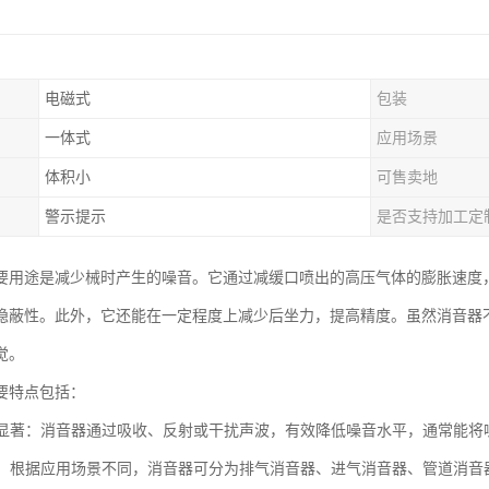
电磁式
包装
一体式
应用场景
体积小
可售卖地
警示提示
是否支持加工定
要用途是减少械时产生的噪音。它通过减缓口喷出的高压气体的膨胀速度
隐蔽性。此外，它还能在一定程度上减少后坐力，提高精度。虽然消音器
觉。
要特点包括：
效果显著：消音器通过吸收、反射或干扰声波，有效降低噪音水平，通常能将噪
类型：根据应用场景不同，消音器可分为排气消音器、进气消音器、管道消