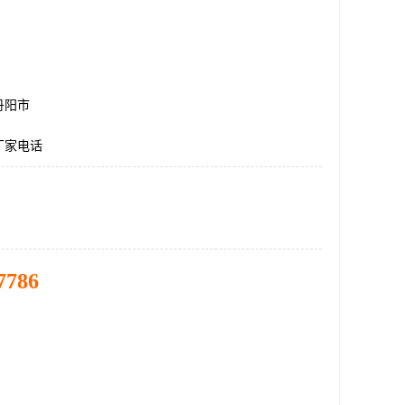
丹阳市
厂家电话
7786