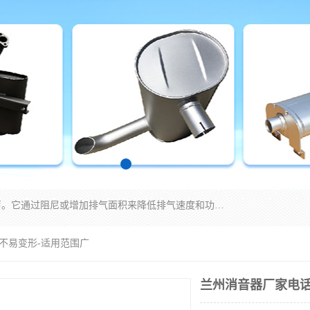
消音器主要用于降低机械设备或枪械等产生的噪声。它通过阻尼或增加排气面积来降低排气速度和功率，从而降低噪声。常见的消音器类型包括阻性消声器、抗性消声器、共振消声器以及阻抗复合式消声器等。这些消音器各有特点，适用于不同频率的噪声消除。
 不易变形-适用范围广
兰州消音器厂家电话