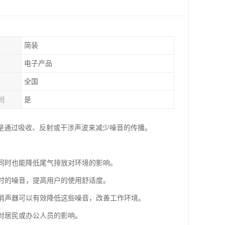
简装
电子产品
全国
制
是
是通过吸收、反射或干涉声波来减少噪音的传播。
，同时也能降低尾气排放对环境的影响。
行时的噪音，提高用户的使用舒适度。
，消声器可以有效降低这些噪音，改善工作环境。
音对居民或办公人员的影响。