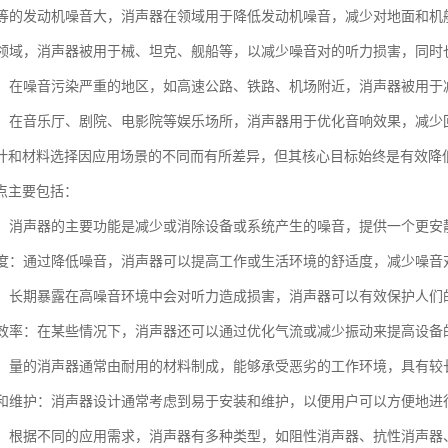
机和等的发动机噪音大，消声器在领域用于降低发动机噪音，减少对地面和机
：在领域，消声器被用于械、坦克、舰船等，以减少噪音对的听力损害，同
治理：在噪音污染严重的地区，如高速公路、铁路、机场附近，消声器被用
场所：在音乐厅、剧院、电影院等娱乐场所，消声器用于优化音响效果，减
计和材料选择因应用场景的不同而有所差异，但其核心目标始终是有效降
点主要包括：
噪音：消声器的主要功能是减少或消除设备或系统产生的噪音，提供一个更安
舒适度：通过降低噪音，消声器可以提高工作或生活环境的舒适度，减少噪音
听力：长期暴露在高噪音环境中会对听力造成损害，消声器可以有效保护人们
设备效率：在某些情况下，消声器还可以通过优化气流或减少振动来提高设备
性强：量的消声器通常由耐用的材料制成，能够承受恶劣的工作环境，具有较
安装和维护：消声器设计通常考虑到易于安装和维护，以便用户可以方便地
类型：根据不同的应用需求，消声器有多种类型，如阻性消声器、抗性消声