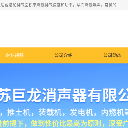
消音器主要用于降低机械设备或枪械等产生的噪声。它通过阻尼或增加排气面积来降低排气速度和功率，从而降低噪声。常见的消音器类型包括阻性消声器、抗性消声器、共振消声器以及阻抗复合式消声器等。这些消音器各有特点，适用于不同频率的噪声消除。
企业视频
公司介绍
公司动态