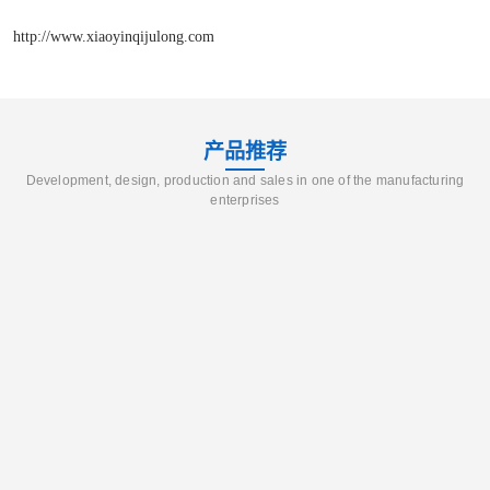
http://www.xiaoyinqijulong.com
产品推荐
Development, design, production and sales in one of the manufacturing
enterprises