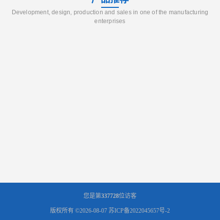
Development, design, production and sales in one of the manufacturing
enterprises
您是第
337728
位访客
版权所有 ©2026-08-07
苏ICP备2022045657号-2