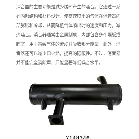
消音器的主要功能是减少械时产生的噪音。它通过一系
列内部结构和材料设计，使高速喷出的气体在消音器内
部膨胀和冷却，从而降低气体喷出时的速度和压力，减
少噪音。消音器通常由金属制成，内部包含多个隔板或
腔室，用于减缓气体的流动并吸收部分能量。此外，消
音器还可以减少口火焰，提高的隐蔽性。不过，消音器
并不能完全消除声，只能显著降低噪音水平。