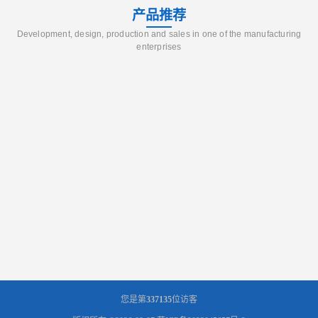
产品推荐
Development, design, production and sales in one of the manufacturing
enterprises
您是第
337135
位访客