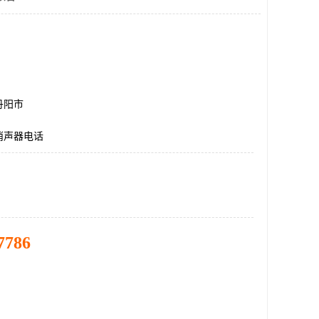
丹阳市
消声器电话
7786