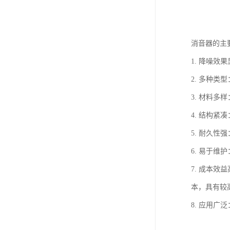
消音器的主
1. 降噪
2. 多种
3. 材料
4. 结构
5. 耐久
6. 易于
7. 成本
本，具有较
8. 应用