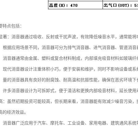
要特点包括：
效果显著：消音器通过吸收、反射或干扰声波，有效降低噪音水平，通常能将噪
类型：根据应用场景不同，消音器可分为排气消音器、进气消音器、管道消
多样：消音器通常由金属、塑料或复合材料制成，内部填充吸音材料如玻璃
紧凑：现代消音器设计注重体积小巧，便于安装和维护，同时不影响设备或系
性强：量的消音器具有良好的耐腐蚀、耐高温和抗振性能，确保在恶劣环境
维护：许多消音器设计为可拆卸式，便于清洁和更换内部吸音材料，延长使用
效益高：虽然初期投资可能较高，但长期来看，消音器能有效减少噪音污染
高的经济效益。
广泛：消音器广泛应用于汽车、摩托车、工业设备、家用电器、建筑通风系