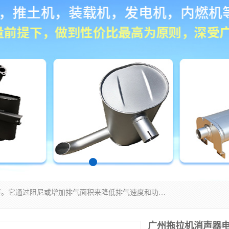
消音器主要用于降低机械设备或枪械等产生的噪声。它通过阻尼或增加排气面积来降低排气速度和功率，从而降低噪声。常见的消音器类型包括阻性消声器、抗性消声器、共振消声器以及阻抗复合式消声器等。这些消音器各有特点，适用于不同频率的噪声消除。
广州拖拉机消声器