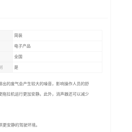
简装
电子产品
全国
制
是
排出的废气会产生较大的噪音，影响操作人员的舒
使拖拉机运行更加安静。此外，消声器还可以减少
提供更安静的驾驶环境。