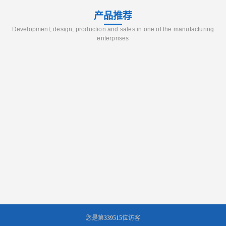
产品推荐
Development, design, production and sales in one of the manufacturing
enterprises
您是第
339515
位访客