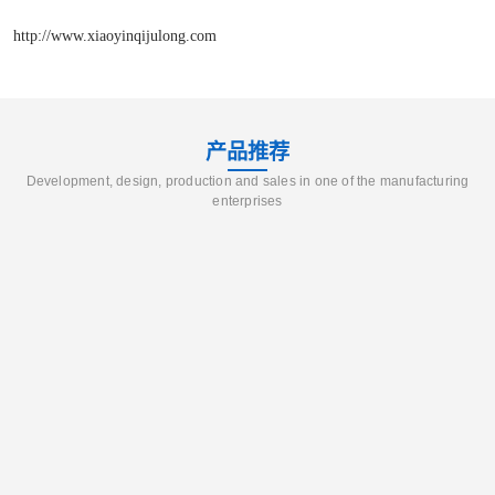
http://www.xiaoyinqijulong.com
产品推荐
Development, design, production and sales in one of the manufacturing
enterprises