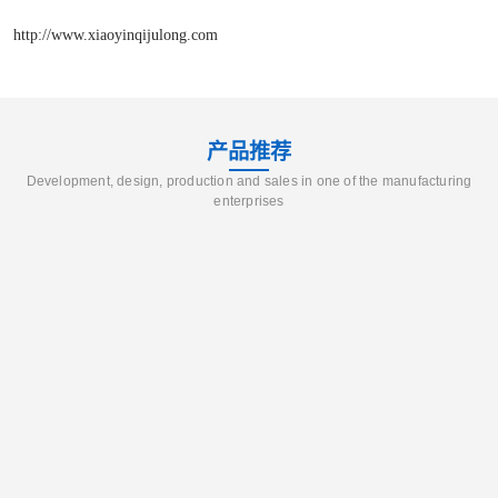
http://www.xiaoyinqijulong.com
产品推荐
Development, design, production and sales in one of the manufacturing
enterprises