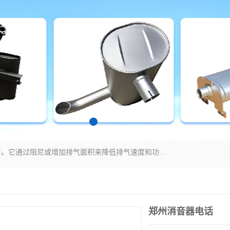
消音器主要用于降低机械设备或枪械等产生的噪声。它通过阻尼或增加排气面积来降低排气速度和功率，从而降低噪声。常见的消音器类型包括阻性消声器、抗性消声器、共振消声器以及阻抗复合式消声器等。这些消音器各有特点，适用于不同频率的噪声消除。
郑州消音器电话