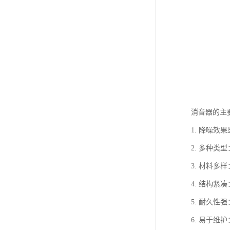
消音器的主
1. 降噪
2. 多种
3. 材料
4. 结构
5. 耐久
6. 易于