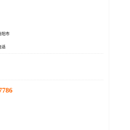
丹阳市
电话
7786