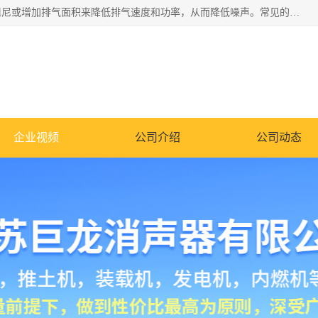
消音器主要用于降低机械设备或枪械等产生的噪声。它通过阻尼或增加排气面积来降低排气速度和功率，从而降低噪声。常见的消音器类型包括阻性消声器、抗性消声器、共振消声器以及阻抗复合式消声器等。这些消音器各有特点，适用于不同频率的噪声消除。
企业视频
公司介绍
公司动态