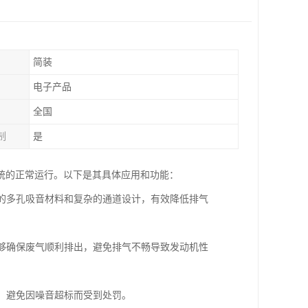
简装
电子产品
全国
制
是
统的正常运行。以下是其具体应用和功能：
部的多孔吸音材料和复杂的通道设计，有效降低排气
能够确保废气顺利排出，避免排气不畅导致发动机性
准，避免因噪音超标而受到处罚。