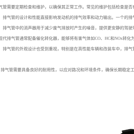
：排气管需要定期检查和维护，以确保其正常工作。常见的维护包括检查是
影响：排气管的设计和性能直接影响发动机的排气效率和动力输出。一个的
控制：排气管中的消声器用于减少废气排放时产生的噪音，提供更安静的驾驶
：现代排气管通常配备催化转化器，能够将有害气体如CO、HC和NOx转化为
设计：排气管的外观设计也受到重视，特别是在高性能车辆和改装车中，排
用性：排气管需要具备良好的耐用性，以应对路况和环境条件，确保长期稳定