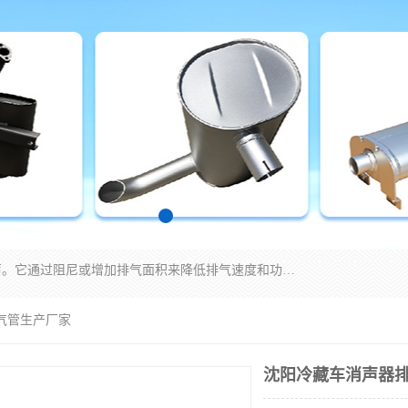
消音器主要用于降低机械设备或枪械等产生的噪声。它通过阻尼或增加排气面积来降低排气速度和功率，从而降低噪声。常见的消音器类型包括阻性消声器、抗性消声器、共振消声器以及阻抗复合式消声器等。这些消音器各有特点，适用于不同频率的噪声消除。
气管生产厂家
沈阳冷藏车消声器