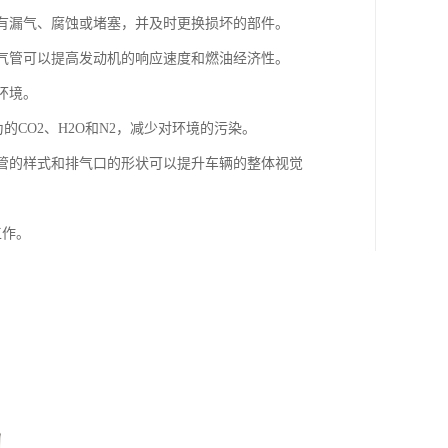
否有漏气、腐蚀或堵塞，并及时更换损坏的部件。
排气管可以提高发动机的响应速度和燃油经济性。
环境。
的CO2、H2O和N2，减少对环境的污染。
气管的样式和排气口的形状可以提升车辆的整体视觉
工作。