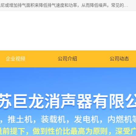
消音器主要用于降低机械设备或枪械等产生的噪声。它通过阻尼或增加排气面积来降低排气速度和功率，从而降低噪声。常见的消音器类型包括阻性消声器、抗性消声器、共振消声器以及阻抗复合式消声器等。这些消音器各有特点，适用于不同频率的噪声消除。
企业视频
公司介绍
公司动态