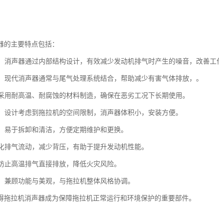
器的主要特点包括：
噪音：消声器通过内部结构设计，有效减少发动机排气时产生的噪音，改善工
控制：现代消声器通常与尾气处理系统结合，帮助减少有害气体排放，。
性：采用耐高温、耐腐蚀的材料制造，确保在恶劣工况下长期使用。
紧凑：设计考虑到拖拉机的空间限制，消声器体积小，安装方便。
简便：易于拆卸和清洁，方便定期维护和更换。
：优化排气流动，减少背压，有助于提升发动机性能。
性：防止高温排气直接排放，降低火灾风险。
设计：兼顾功能与美观，与拖拉机整体风格协调。
得拖拉机消声器成为保障拖拉机正常运行和环境保护的重要部件。