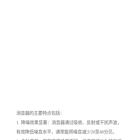
消音器的主要特点包括：
1. 降噪效果显著：消音器通过吸收、反射或干扰声波，
有效降低噪音水平，通常能将噪音减少20至40分贝。