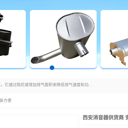
消音器主要用于降低机械设备或枪械等产生的噪声。它通过阻尼或增加排气面积来降低排气速度和功率，从而降低噪声。常见的消音器类型包括阻性消声器、抗性消声器、共振消声器以及阻抗复合式消声器等。这些消音器各有特点，适用于不同频率的噪声消除。
安装方便
西安消音器供货商 