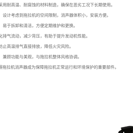
性：采用耐高温、耐腐蚀的材料制造，确保在恶劣工况下长期使用。
紧凑：设计考虑到拖拉机的空间限制，消声器体积小，安装方便。
简便：易于拆卸和清洁，方便定期维护和更换。
：优化排气流动，减少背压，有助于提升发动机性能。
性：防止高温排气直接排放，降低火灾风险。
设计：兼顾功能与美观，与拖拉机整体风格协调。
得拖拉机消声器成为保障拖拉机正常运行和环境保护的重要部件。