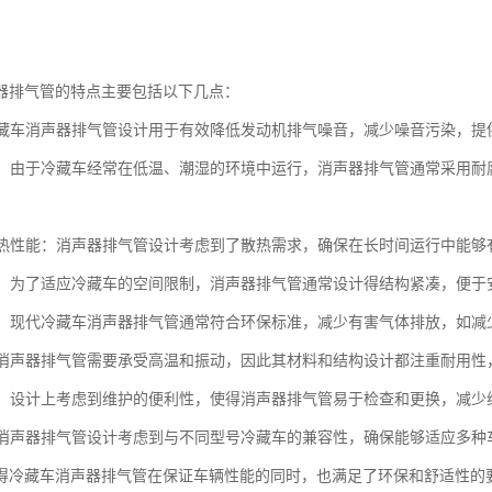
器排气管的特点主要包括以下几点：
：冷藏车消声器排气管设计用于有效降低发动机排气噪音，减少噪音污染，
蚀性：由于冷藏车经常在低温、潮湿的环境中运行，消声器排气管通常采用
的散热性能：消声器排气管设计考虑到了散热需求，确保在长时间运行中能
紧凑：为了适应冷藏车的空间限制，消声器排气管通常设计得结构紧凑，便于
性能：现代冷藏车消声器排气管通常符合环保标准，减少有害气体排放，如
性：消声器排气管需要承受高温和振动，因此其材料和结构设计都注重耐用
维护：设计上考虑到维护的便利性，使得消声器排气管易于检查和更换，减少
性：消声器排气管设计考虑到与不同型号冷藏车的兼容性，确保能够适应多
得冷藏车消声器排气管在保证车辆性能的同时，也满足了环保和舒适性的