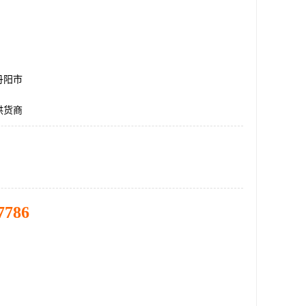
丹阳市
供货商
7786