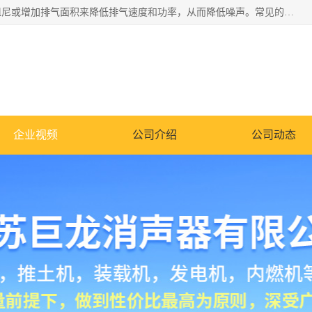
消音器主要用于降低机械设备或枪械等产生的噪声。它通过阻尼或增加排气面积来降低排气速度和功率，从而降低噪声。常见的消音器类型包括阻性消声器、抗性消声器、共振消声器以及阻抗复合式消声器等。这些消音器各有特点，适用于不同频率的噪声消除。
企业视频
公司介绍
公司动态