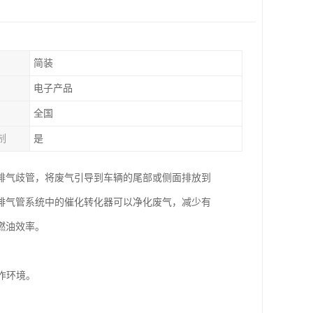
简装
电子产品
全国
制
是
排气歧管，将废气引导到车辆的尾部或侧面排放到
排气管系统中的催化转化器可以净化废气，减少有
燃油效率。
作环境。