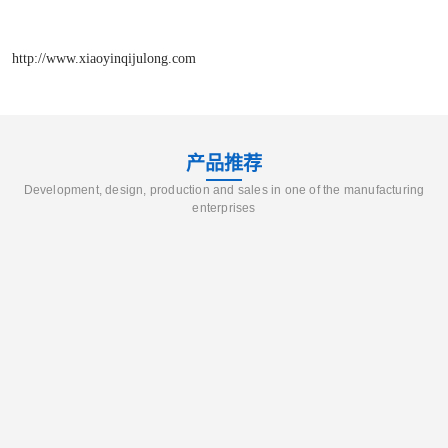
http://www.xiaoyinqijulong.com
产品推荐
Development, design, production and sales in one of the manufacturing
enterprises