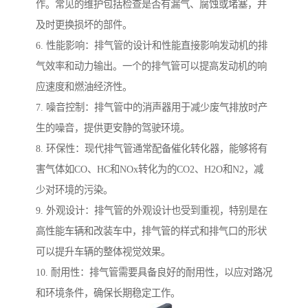
作。常见的维护包括检查是否有漏气、腐蚀或堵塞，并
及时更换损坏的部件。
6. 性能影响：排气管的设计和性能直接影响发动机的排
气效率和动力输出。一个的排气管可以提高发动机的响
应速度和燃油经济性。
7. 噪音控制：排气管中的消声器用于减少废气排放时产
生的噪音，提供更安静的驾驶环境。
8. 环保性：现代排气管通常配备催化转化器，能够将有
害气体如CO、HC和NOx转化为的CO2、H2O和N2，减
少对环境的污染。
9. 外观设计：排气管的外观设计也受到重视，特别是在
高性能车辆和改装车中，排气管的样式和排气口的形状
可以提升车辆的整体视觉效果。
10. 耐用性：排气管需要具备良好的耐用性，以应对路况
和环境条件，确保长期稳定工作。