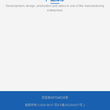
Development, design, production and sales in one of the manufacturing
enterprises
您是第
337724
位访客
版权所有 ©2026-08-07
苏ICP备2022045657号-2